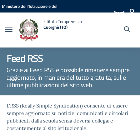
Vai ai contenuti
Vai al menu di navigazione
Vai al footer
Ministero dell'Istruzione e del
Accedi
Merito
Istituto Comprensivo
Cuorgnè (TO)
Feed RSS
Grazie ai Feed RSS è possibile rimanere sempre
aggiornato, in maniera del tutto gratuita, sulle
ultime pubblicazioni del sito web
L'RSS (Really Simple Syndication) consente di essere
sempre aggiornato su notizie, comunicati e circolari
pubblicati dalla scuola senza doversi collegare
costantemente al sito istituzionale.