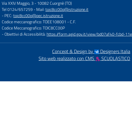
Via XXIV Maggio, 3
-
10082 Cuorgnè (TO)
Tel 0124/657259
- Mail:
toic8cc00p@istruzione.it
- PEC:
toic8cc00p@pec.istruzione.it
Codice meccanografico: TOEE108001
- C.F.
Codice Meccanografico: TOIC8CC00P
- Obiettivi di Accessibilità:
https://form.agid.gov.it/view/bd07af40-fcbd-
Concept & Design by
Designers Italia
Sito web realizzato con CMS
SCUOLASTICO