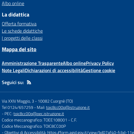
Albo online
La didattica
Offerta formativa
Le schede didattiche
I progetti delle classi
Mappa del sito
Amministrazione Trasparente
Albo online
Privacy Policy
Note Legali
Dichiarazioni di accessibilità
Gestione cookie
Seguici su:
Via XXIV Maggio, 3
-
10082 Cuorgnè (TO)
Tel 0124/657259
- Mail:
toic8cc00p@istruzione.it
- PEC:
toic8cc00p@pec.istruzione.it
Codice meccanografico: TOEE108001
- C.F.
Codice Meccanografico: TOIC8CC00P
- Obiettivi di Accessibilità:
https://form.agid.gov.it/view/bd07af40-fcbd-