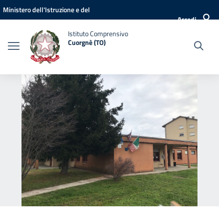
Vai ai contenuti
Vai al menu di navigazione
Vai al footer
Ministero dell'Istruzione e del
Accedi
Merito
Istituto Comprensivo
Cuorgnè (TO)